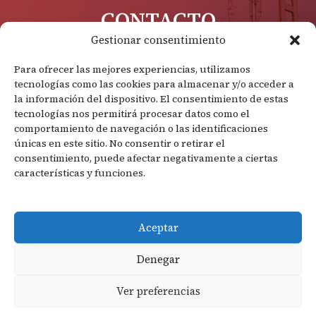
CONTACTO
Gestionar consentimiento
Teléfono: 976 600 463
Email: reservas@280hotel.com
Para ofrecer las mejores experiencias, utilizamos
tecnologías como las cookies para almacenar y/o acceder a
la información del dispositivo. El consentimiento de estas
DÓNDE ESTAMOS
tecnologías nos permitirá procesar datos como el
comportamiento de navegación o las identificaciones
Autovia A2, km 280,
únicas en este sitio. No consentir o retirar el
50280 Calatorao, Zaragoza
consentimiento, puede afectar negativamente a ciertas
características y funciones.
Aviso legal
Aceptar
Política de privacidad
Política de cookies
Denegar
Accesibilidad
Copyright © 2026 | Hotel 280 Zaragoza |
Mapa web
Ver preferencias